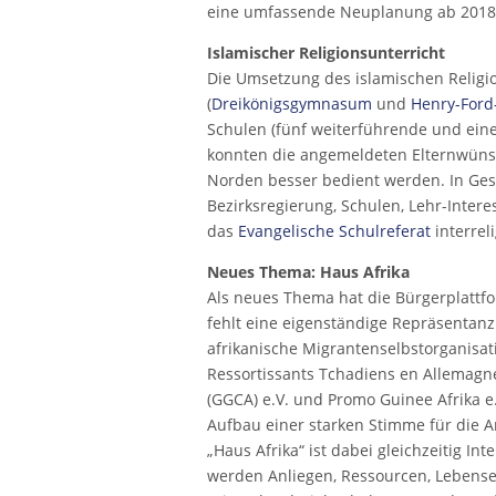
eine umfassende Neuplanung ab 2018
Islamischer Religionsunterricht
Die Umsetzung des islamischen Religio
(
Dreikönigsgymnasum
und
Henry-Ford
Schulen (fünf weiterführende und eine
konnten die angemeldeten Elternwünsc
Norden besser bedient werden. In Gesp
Bezirksregierung, Schulen, Lehr-Intere
das
Evangelische Schulreferat
interrel
Neues Thema: Haus Afrika
Als neues Thema hat die Bürgerplattfo
fehlt eine eigenständige Repräsentanz
afrikanische Migrantenselbstorganisat
Ressortissants Tchadiens en Allemagne
(GGCA) e.V. und Promo Guinee Afrika 
Aufbau einer starken Stimme für die 
„Haus Afrika“ ist dabei gleichzeitig In
werden Anliegen, Ressourcen, Lebens