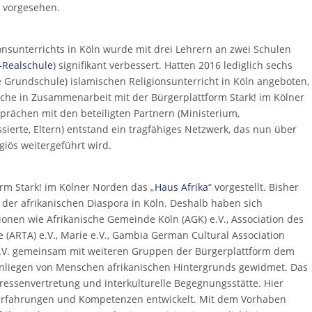
 vorgesehen.
nsunterrichts in Köln wurde mit drei Lehrern an zwei Schulen
-Realschule
) signifikant verbessert. Hatten 2016 lediglich sechs
 Grundschule) islamischen Religionsunterricht in Köln angeboten,
he in Zusammenarbeit mit der Bürgerplattform Stark! im Kölner
rächen mit den beteiligten Partnern (Ministerium,
ssierte, Eltern) entstand ein tragfähiges Netzwerk, das nun über
igiös weitergeführt wird.
rm Stark! im Kölner Norden das „
Haus Afrika
“ vorgestellt. Bisher
 der afrikanischen Diaspora in Köln. Deshalb haben sich
ionen wie Afrikanische Gemeinde Köln (AGK) e.V., Association des
 (ARTA) e.V., Marie e.V., Gambia German Cultural Association
e.V. gemeinsam mit weiteren Gruppen der Bürgerplattform dem
Anliegen von Menschen afrikanischen Hintergrunds gewidmet. Das
teressenvertretung und interkulturelle Begegnungsstätte. Hier
erfahrungen und Kompetenzen entwickelt. Mit dem Vorhaben