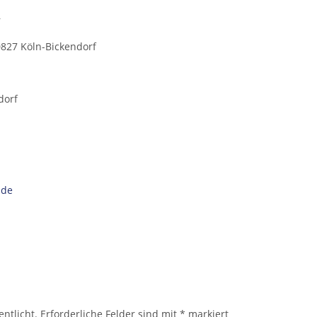
r
0827 Köln-Bickendorf
dorf
.de
ntlicht.
Erforderliche Felder sind mit
*
markiert