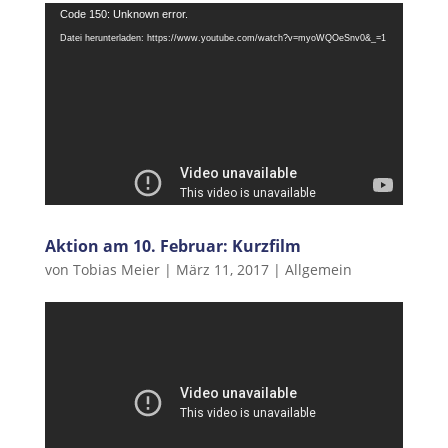
Video-
Code 150: Unknown error.
Player
Datei herunterladen: https://www.youtube.com/watch?v=myoWQOeSnv0&_=1
Aktion am 10. Februar: Kurzfilm
von
Tobias Meier
|
März 11, 2017
|
Allgemein